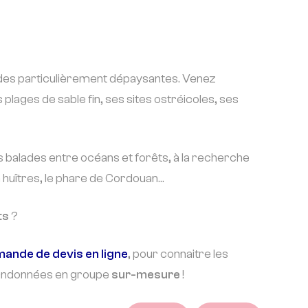
lades particulièrement dépaysantes. Venez
plages de sable fin, ses sites ostréicoles, ses
s balades entre océans et forêts, à la recherche
 huîtres, le phare de Cordouan…
ts
?
ande de devis en ligne
, pour connaitre les
 randonnées en groupe
sur-mesure
!