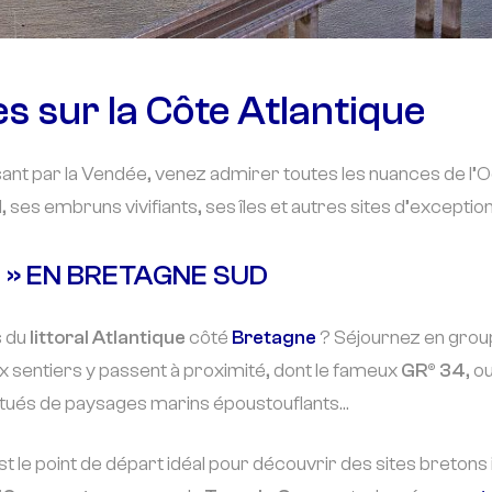
s sur la Côte Atlantique
sant par la Vendée, venez admirer toutes les nuances de l’
, ses embruns vivifiants, ses îles et autres sites d’excepti
 » EN BRETAGNE SUD
s du
littoral Atlantique
côté
Bretagne
? Séjournez en group
 sentiers y passent à proximité, dont le fameux
GR® 34
, o
ctués de paysages marins époustouflants…
st le point de départ idéal pour découvrir des sites bretons