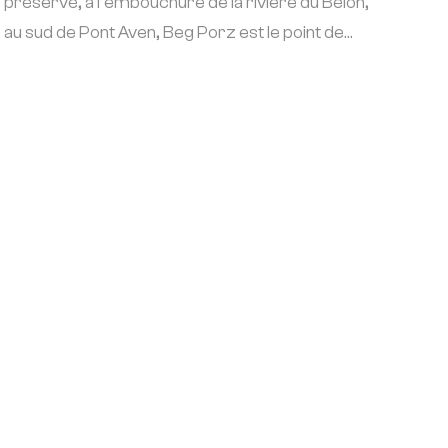
préservé, à l’embouchure de la rivière du Bélon,
au sud de Pont Aven, Beg Porz est le point de
dé...