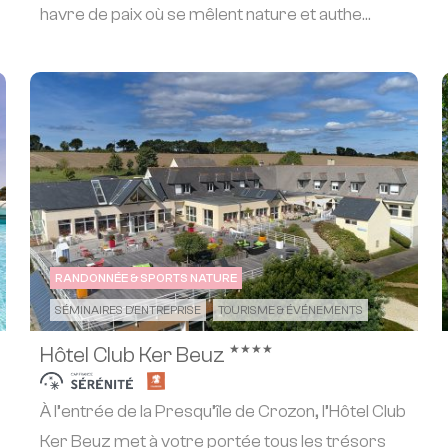
havre de paix où se mêlent nature et authe...
RANDONNÉE & SPORTS NATURE
SÉMINAIRES D'ENTREPRISE
TOURISME & ÉVÉNEMENTS
★★★★
Hôtel Club Ker Beuz
À l’entrée de la Presqu’île de Crozon, l’Hôtel Club
Ker Beuz met à votre portée tous les trésors