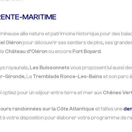
RENTE-MARITIME
umineuse allie nature et patrimoine historique pour des ba
iel Oléron
pour découvrir ses sentiers de pins, ses grandes 
 le
Château d’Oléron
ou encore
Fort Boyard
.
ays royaunais,
Les Buissonnets
vous proposent lui aussi de
r-Gironde
, La
Tremblade Ronce-Les-Bains
et son parc à
 si optiez pour un séjour entre terre et mer aux
Chênes Ver
jours randonnées sur la Côte Atlantique
et faîtes une
dem
sont à votre disposition pour élaborer votre programme de