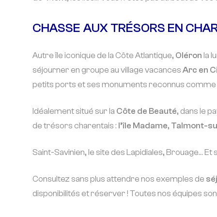
CHASSE AUX TRÉSORS EN CHA
Autre île iconique de la Côte Atlantique,
Oléron
la l
séjourner en groupe au village vacances
Arc en C
petits ports et ses monuments reconnus comme
Idéalement situé sur la
Côte de Beauté
, dans le p
de trésors charentais :
l’île Madame
,
Talmont-su
Saint-Savinien, le site des Lapidiales, Brouage… Et
Consultez sans plus attendre nos exemples de
sé
disponibilités et réserver ! Toutes nos équipes 