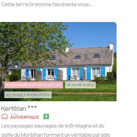
Cette terre bretonne fascinante vous
charmera par...
RANDONNÉE & SPORTS NATURE
SÉJOURS À VÉLO
TOURISME & ÉVÉNEMENTS
★★★
Kerfétan
Les paysages sauvages de la Bretagne et du
golfe du Morbihan forment un véritable paradis