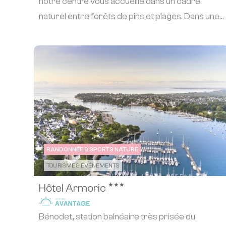
notre centre vous accueille dans un cadre
naturel entre forêts de pins et plages. Dans une
ambian...
RANDONNÉE & SPORTS NATURE
TOURISME & ÉVÉNEMENTS
★★★
Hôtel Armoric
Bénodet, station balnéaire très prisée du