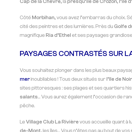
Cap de la Chèvre
, la
presqu’île de Crozon
,
l’île
Côté
Morbihan
, vous avez l’embarras du choix. 
cité des peintres et des lumières. Près du
Golfe 
magnifique
Ria d’Ethel
et ses paysages grandioses 
PAYSAGES CONTRASTÉS SUR LA
Vous souhaitez plonger dans les plus beaux paysa
mer
inoubliables ! Tous deux situés sur
l’Ile de No
sites pittoresques : ses plages et ses quartiers hi
salants
… Vous aurez également l’occasion de rand
pêche.
Le
Village Club La Rivière
vous accueille quant à lu
de-Mont
, les îles… Vous n’êtes pas au bout de vos 