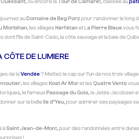
 d’Ouessant
, ou encore la
Tour de Camare
t, classée au
pat
Séjournez au
Domaine de Beg Porz
pour randonner le long de
du Morbihan
, les villages
Kerfétan
et L
a Pierre Bleue
vous f
dont l’île de Saint-Cado, la côte sauvage et la baie de Quib
 CÔTE DE LUMIERE
ges de la
Vendée
? Mettez le cap sur l’un de nos trois villag
irmoutier
, les villages
Koat Ar Mor
et les
Quatre Vents
vous
storiques, le fameux
Passage du Gois
, la Jetée Jacobsen et
onner sur la belle
Ile d’Yeu
, pour admirer ses paysages sa
i à
Saint Jean-de-Mon
t, pour des randonnées entre dunes
surprises !