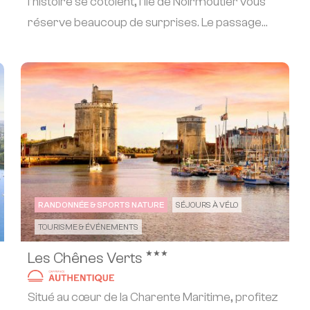
l’histoire se côtoient, l’île de Noirmoutier vous
réserve beaucoup de surprises. Le passage
uni...
RANDONNÉE & SPORTS NATURE
SÉJOURS À VÉLO
TOURISME & ÉVÉNEMENTS
★★★
Les Chênes Verts
Situé au cœur de la Charente Maritime, profitez