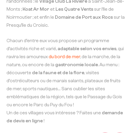
randonnées : le
Village Club La Rivière
à Saint-Jean-de-
Monts ;
Koat Ar Mor
et
Les Quatre Vents
sur l’Ile de
Noirmoutier ; et enfin le
Domaine de Port aux Rocs
sur la
Presqu’île du Croisic.
Chacun d’entre eux vous propose un programme
d’activités riche et varié,
adaptable selon vos envies
, qui
ravira les amoureux
du bord de mer
, de la marche, de la
nature, ou encore de la
gastronomie locale
. Au menu :
découverte
de la faune et de la flore
, visites
d’ostréiculteurs ou de marais salants, plateaux de fruits
de mer, sports nautiques… Sans oublier les sites
emblématiques de la région, tels que le Passage du Gois
ou encore le Parc du Puy du Fou !
Un de ces villages vous intéresse ? Faites une
demande
de devis en ligne
!