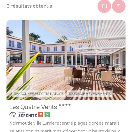
3 résultats obtenus
RANDONNÉE & SPORTS NATURE
TOURISME & ÉVÉNEMENTS
★★★★
Les Quatre Vents
Noirmoutier, l’île Lumière : entre plages dorées, marais
salants et pins maritimes, découvrez un havre de paix