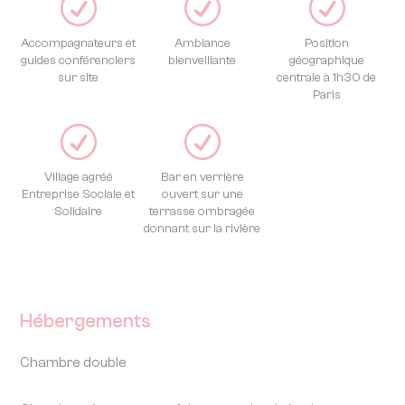
R
R
R
Accompagnateurs et
Ambiance
Position
guides conférenciers
bienveillante
géographique
sur site
centrale à 1h30 de
Paris
R
R
Village agréé
Bar en verrière
Entreprise Sociale et
ouvert sur une
Solidaire
terrasse ombragée
donnant sur la rivière
Hébergements
Chambre double