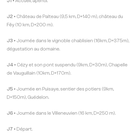
J1 •
Accueil, apéritif.
J2 •
Château de Palteau (9,5 km, D+140 m), château du
Fëy (10 km, D+200 m).
J3 •
Journée dans le vignoble chablisien (16km, D+375m),
dégustation au domaine.
J4 •
Cézy et son pont suspendu (9km, D+30m), Chapelle
de Vauguillain (10km, D+170m).
J5 •
Journée en Puisaye, sentier des potiers (9km,
D+150m), Guédelon.
J6 •
Journée dans le Villeneuvien (16 km, D+250 m).
J7 •
Départ.