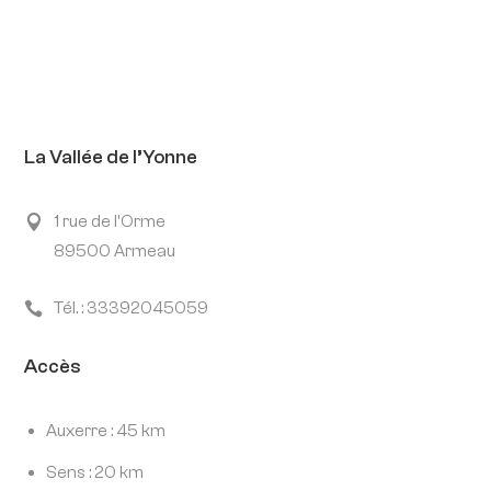
La Vallée de l’Yonne
1 rue de l'Orme

89500 Armeau
Tél. : 33392045059

Accès
Auxerre : 45 km
Sens : 20 km