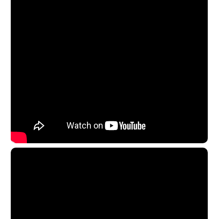
une forêt d’Othe légendaire où siège Notre-Dame-de-
Toute-Protection, sur une presqu’île champenoise
fleurant l’Afrique sauvage, une mythique montagne
alsacienne et un étonnant champ de roches vosgien sur
lequel les scientifiques aiment se gratter la tête.