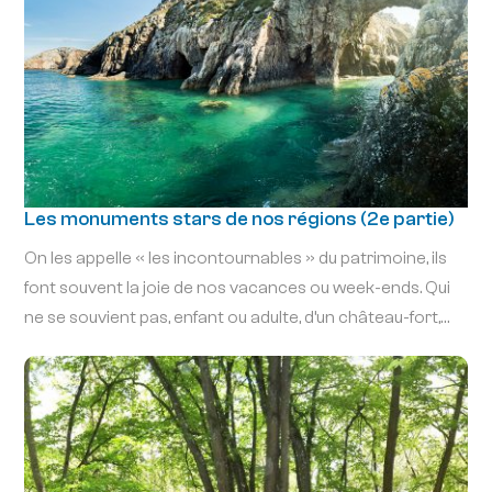
Les monuments stars de nos régions (2e partie)
On les appelle « les incontournables » du patrimoine, ils
font souvent la joie de nos vacances ou week-ends. Qui
ne se souvient pas, enfant ou adulte, d’un château-fort,
d’une basilique, d’un viaduc, d’un amphithéâtre romain, de
drôles de maisons ou d’immenses statues ? Ce sont des
rencontres créatrices de grandes sensations, émotions,
et de multiples souvenirs. Oui, nous avons de la chance en
France ! Nous sommes parmi les pays les plus richement