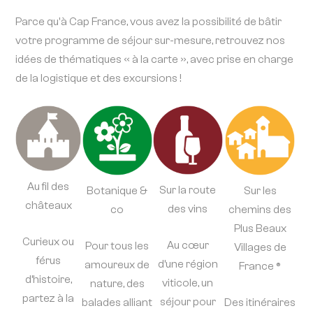
Parce qu'à Cap France, vous avez la possibilité de bâtir
votre programme de séjour sur-mesure, retrouvez nos
idées de thématiques « à la carte », avec prise en charge
de la logistique et des excursions !
Au fil des
Sur la route
Botanique &
Sur les
châteaux
des vins
co
chemins des
Plus Beaux
Curieux ou
Au cœur
Pour tous les
Villages de
férus
d’une région
amoureux de
France ®
d’histoire,
viticole, un
nature, des
partez à la
séjour pour
balades alliant
Des itinéraires