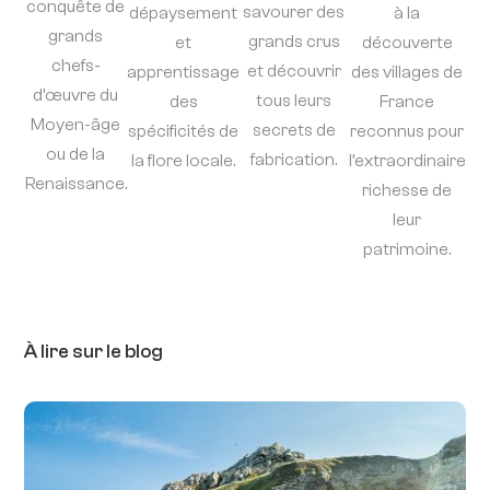
conquête de
savourer des
dépaysement
à la
grands
grands crus
et
découverte
chefs-
et découvrir
apprentissage
des villages de
d’œuvre du
tous leurs
des
France
Moyen-âge
secrets de
spécificités de
reconnus pour
ou de la
fabrication.
la flore locale.
l’extraordinaire
Renaissance.
richesse de
leur
patrimoine.
À lire sur le blog