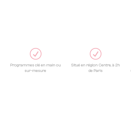
R
R
Programmes clé en main ou
Situé en région Centre, à 2h
sur-mesure
de Paris