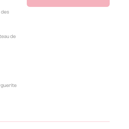
e des
âteau de
rguerite