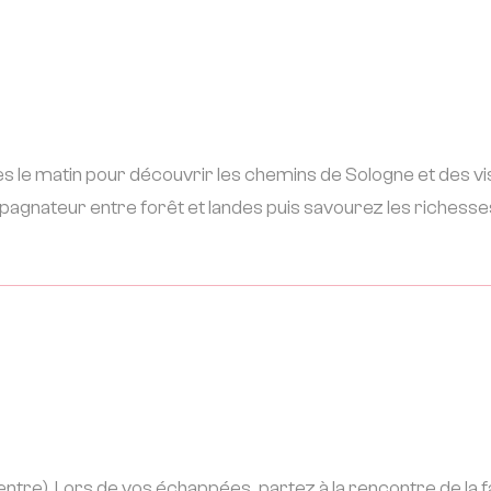
 le matin pour découvrir les chemins de Sologne et des vis
agnateur entre forêt et landes puis savourez les richesse
ntre). Lors de vos échappées, partez à la rencontre de la 