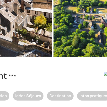
nt
★★★
tion
Idées Séjours
Destination
Infos pratique