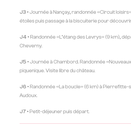
J3 •
Journée à Nançay, randonnée «Circuit loisirs»
étoiles puis passage à la biscuiterie pour découvri
J4 •
Randonnée «L’étang des Levrys» (9 km), départ 
Cheverny.
J5 •
Journée à Chambord. Randonnée «Nouveaux 
piquenique. Visite libre du château.
J6 •
Randonnée «La boucle» (6 km) à Pierrefitte-s
Audoux.
J7 •
Petit-déjeuner puis départ.