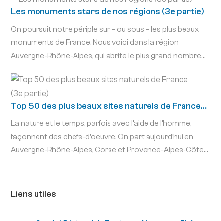
Les monuments stars de nos régions (3e partie)
On poursuit notre périple sur – ou sous – les plus beaux
monuments de France. Nous voici dans la région
Auvergne-Rhône-Alpes, qui abrite le plus grand nombre
de villages vacances et hôtels clubs Cap France (21 au
total, essentiellement en Rhône-Alpes). À proximité de
ces résidences de vacances, vous allez pouvoir pêcher
Top 50 des plus beaux sites naturels de France
des centaines de traits de lumière et de génie, vous
(3e partie)
fabriquer tout autant de souvenirs et visiter une
La nature et le temps, parfois avec l’aide de l’homme,
impressionnante diversité d’architectures, d’histoires, de
façonnent des chefs-d’oeuvre. On part aujourd’hui en
couleurs et de formes. De l’original palais du facteur
Auvergne-Rhône-Alpes, Corse et Provence-Alpes-Côtes
Cheval au monumental mémorial de la Résistance, dans
d’Azur (PACA)…où fleurissent 50 nuances d’ocre, émerge
la Drôme. Des drôles de têtes sculptées dans le village de
une île d’exception, s’élèvent des aiguilles de toutes les
Jean Ferrat, en Ardèche, au Domaine de Vizille, en Isère,
couleurs, se promène un air d’Afrique, pousse l’un des plus
Liens utiles
nous rappelant les débuts de la Révolution Française. De
sauvages Parcs Nationaux de France, coule la vallée des
Chambéry, cité des ducs de Savoie, à l’église Notre-
Merveilles, chuchote une mystérieuse salle de bal, chante