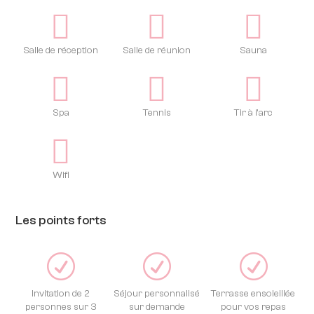
Salle de réception
Salle de réunion
Sauna
Spa
Tennis
Tir à l'arc
Wifi
Les points forts
R
R
R
Invitation de 2
Séjour personnalisé
Terrasse ensoleillée
personnes sur 3
sur demande
pour vos repas