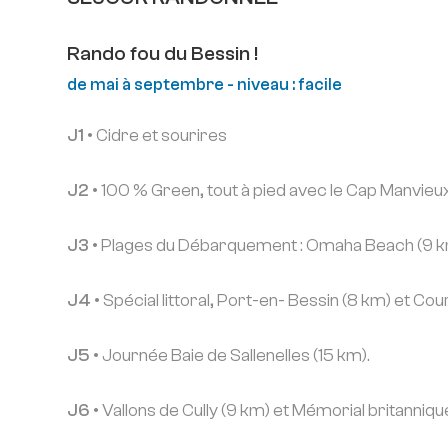
Rando fou du Bessin !
de mai à septembre - niveau : facile
J1 •
Cidre et sourires
J2 •
100 % Green, tout à pied avec le Cap Manvieux 
J3 •
Plages du Débarquement : Omaha Beach (9 km),
J4 •
Spécial littoral, Port-en- Bessin (8 km) et Cou
J5 •
Journée Baie de Sallenelles (15 km).
J6 •
Vallons de Cully (9 km) et Mémorial britanniq