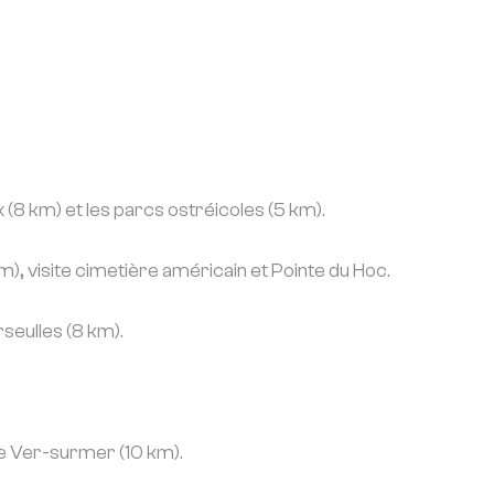
(8 km) et les parcs ostréicoles (5 km).
 visite cimetière américain et Pointe du Hoc.
rseulles (8 km).
ue Ver-surmer (10 km).