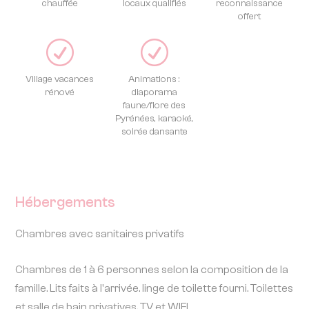
chauffée
locaux qualifiés
reconnaissance
offert
R
R
Village vacances
Animations :
rénové
diaporama
faune/flore des
Pyrénées, karaoké,
soirée dansante
Hébergements
Chambres avec sanitaires privatifs
Chambres de 1 à 6 personnes selon la composition de la
famille. Lits faits à l'arrivée. linge de toilette fourni. Toilettes
et salle de bain privatives. TV et WIFI