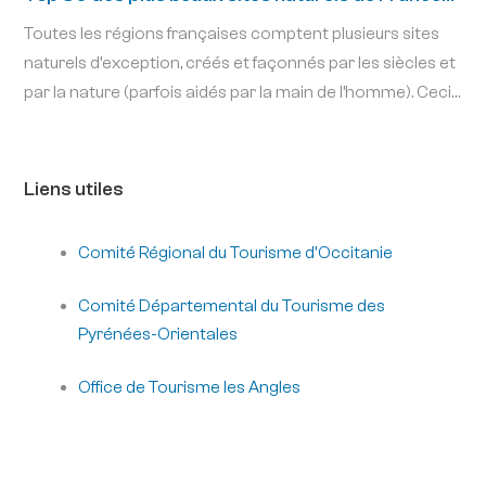
(2e partie)
Toutes les régions françaises comptent plusieurs sites
naturels d’exception, créés et façonnés par les siècles et
par la nature (parfois aidés par la main de l’homme). Ceci
nous donne un parcours 100% rafraîchissant, 100%
naturel, sensations fortes 100% garanties, 100% sans
additifs. Beaucoup de ces lieux nous laissent carrément
Liens utiles
pantois. Tous nous invitent à respecter cette nature, si
belle et fragile, et à la protéger. Pour cette 2e partie du
Comité Régional du Tourisme d'Occitanie
Top 50, voici une balade vers des grottes, une rivière
souterraine, des pics, criques, cirques, canyons, gorges, et
Comité Départemental du Tourisme des
puis des orgues faisant balcon de prestige, un mont
Pyrénées-Orientales
fredonnant le Chant des Partisans, une dune voyageuse,
un marais enchanteur. On part aujourd’hui à la
Office de Tourisme les Angles
découverte de quelques perles d’Occitanie et de Nouvelle
Aquitaine.