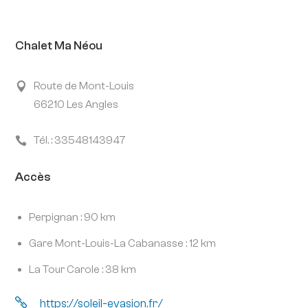
Chalet Ma Néou
Route de Mont-Louis

66210 Les Angles
Tél. : 33548143947

Accès
Perpignan : 90 km
Gare Mont-Louis-La Cabanasse : 12 km
La Tour Carole : 38 km

https://soleil-evasion.fr/