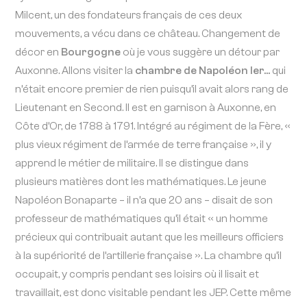
Milcent, un des fondateurs français de ces deux
mouvements, a vécu dans ce château. Changement de
décor en
Bourgogne
où je vous suggère un détour par
Auxonne. Allons visiter la
chambre de Napoléon Ier…
qui
n’était encore premier de rien puisqu’il avait alors rang de
Lieutenant en Second. Il est en garnison à Auxonne, en
Côte d’Or, de 1788 à 1791. Intégré au régiment de la Fère, «
plus vieux régiment de l’armée de terre française », il y
apprend le métier de militaire. Il se distingue dans
plusieurs matières dont les mathématiques. Le jeune
Napoléon Bonaparte – il n’a que 20 ans – disait de son
professeur de mathématiques qu’il était « un homme
précieux qui contribuait autant que les meilleurs officiers
à la supériorité de l’artillerie française ». La chambre qu’il
occupait, y compris pendant ses loisirs où il lisait et
travaillait, est donc visitable pendant les JEP. Cette même