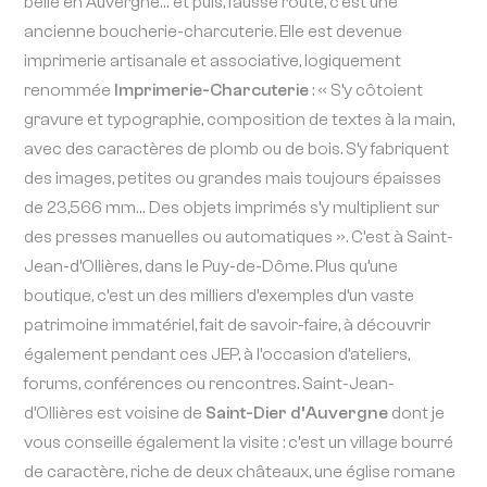
belle en Auvergne… et puis, fausse route, c’est une
ancienne boucherie-charcuterie. Elle est devenue
imprimerie artisanale et associative, logiquement
renommée
Imprimerie-Charcuterie
: « S’y côtoient
gravure et typographie, composition de textes à la main,
avec des caractères de plomb ou de bois. S’y fabriquent
des images, petites ou grandes mais toujours épaisses
de 23,566 mm… Des objets imprimés s’y multiplient sur
des presses manuelles ou automatiques ». C’est à Saint-
Jean-d’Ollières, dans le Puy-de-Dôme. Plus qu’une
boutique, c’est un des milliers d’exemples d’un vaste
patrimoine immatériel, fait de savoir-faire, à découvrir
également pendant ces JEP, à l’occasion d’ateliers,
forums, conférences ou rencontres. Saint-Jean-
d’Ollières est voisine de
Saint-Dier d’Auvergne
dont je
vous conseille également la visite : c’est un village bourré
de caractère, riche de deux châteaux, une église romane