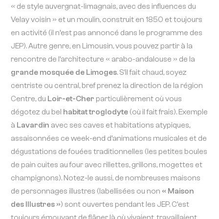
« de style auvergnat-limagnais, avec des influences du
Velay voisin » et un moulin, construit en 1850 et toujours
en activité (il n’est pas annoncé dans le programme des
JEP). Autre genre, en Limousin, vous pouvez partir à la
rencontre de l’architecture « arabo-andalouse » de la
grande mosquée de Limoges
. S’il fait chaud, soyez
centriste ou central, bref prenez la direction de la région
Centre, du
Loir-et-Cher
particulièrement où vous
dégotez du bel
habitat troglodyte
(où il fait frais). Exemple
à
Lavardin
avec ses caves et habitations atypiques,
assaisonnées ce week-end d’animations musicales et de
dégustations de fouées traditionnelles (les petites boules
de pain cuites au four avec rillettes, grillons, mogettes et
champignons). Notez-le aussi, de nombreuses maisons
de personnages illustres (labellisées ou non
« Maison
des Illustres »
) sont ouvertes pendant les JEP. C’est
toujours émouvant de flâner là où vivaient, travaillaient