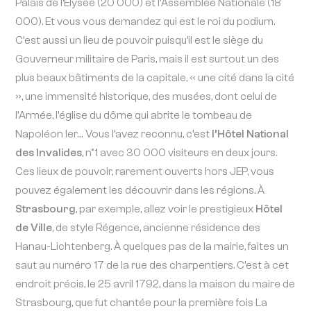
Palais de l’Élysée (20 000) et l’Assemblée Nationale (18
000). Et vous vous demandez qui est le roi du podium.
C’est aussi un lieu de pouvoir puisqu’il est le siège du
Gouverneur militaire de Paris, mais il est surtout un des
plus beaux bâtiments de la capitale, « une cité dans la cité
», une immensité historique, des musées, dont celui de
l’Armée, l’église du dôme qui abrite le tombeau de
Napoléon Ier… Vous l’avez reconnu, c’est
l’Hôtel National
des Invalides
, n°1 avec 30 000 visiteurs en deux jours.
Ces lieux de pouvoir, rarement ouverts hors JEP, vous
pouvez également les découvrir dans les régions. À
Strasbourg
, par exemple, allez voir le prestigieux
Hôtel
de Ville
, de style Régence, ancienne résidence des
Hanau-Lichtenberg. À quelques pas de la mairie, faites un
saut au numéro 17 de la rue des charpentiers. C’est à cet
endroit précis, le 25 avril 1792, dans la maison du maire de
Strasbourg, que fut chantée pour la première fois La