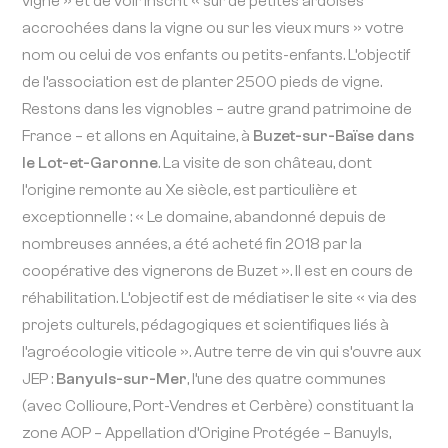
vigne » et de voir inscrit « sur de petites ardoises
accrochées dans la vigne ou sur les vieux murs » votre
nom ou celui de vos enfants ou petits-enfants. L’objectif
de l’association est de planter 2500 pieds de vigne.
Restons dans les vignobles – autre grand patrimoine de
France – et allons en Aquitaine, à
Buzet-sur-Baïse dans
le Lot-et-Garonne
. La visite de son château, dont
l’origine remonte au Xe siècle, est particulière et
exceptionnelle : « Le domaine, abandonné depuis de
nombreuses années, a été acheté fin 2018 par la
coopérative des vignerons de Buzet ». Il est en cours de
réhabilitation. L’objectif est de médiatiser le site « via des
projets culturels, pédagogiques et scientifiques liés à
l’agroécologie viticole ». Autre terre de vin qui s’ouvre aux
JEP :
Banyuls-sur-Mer
, l’une des quatre communes
(avec Collioure, Port-Vendres et Cerbère) constituant la
zone AOP – Appellation d’Origine Protégée – Banuyls,