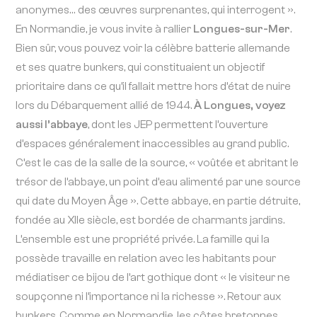
anonymes… des œuvres surprenantes, qui interrogent ».
En Normandie, je vous invite à rallier
Longues-sur-Mer
.
Bien sûr, vous pouvez voir la célèbre batterie allemande
et ses quatre bunkers, qui constituaient un objectif
prioritaire dans ce qu’il fallait mettre hors d’état de nuire
lors du Débarquement allié de 1944.
À Longues, voyez
aussi l’abbaye
, dont les JEP permettent l’ouverture
d’espaces généralement inaccessibles au grand public.
C’est le cas de la salle de la source, « voûtée et abritant le
trésor de l’abbaye, un point d’eau alimenté par une source
qui date du Moyen Âge ». Cette abbaye, en partie détruite,
fondée au XIIe siècle, est bordée de charmants jardins.
L’ensemble est une propriété privée. La famille qui la
possède travaille en relation avec les habitants pour
médiatiser ce bijou de l’art gothique dont « le visiteur ne
soupçonne ni l’importance ni la richesse ». Retour aux
bunkers. Comme en Normandie, les côtes bretonnes